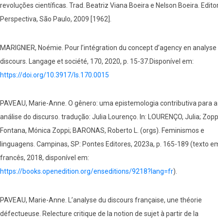
revoluções científicas. Trad. Beatriz Viana Boeira e Nelson Boeira. Edito
Perspectiva, São Paulo, 2009 [1962].
MARIGNIER, Noémie. Pour l’intégration du concept d’agency en analyse
discours. Langage et société, 170, 2020, p. 15-37.Disponível em:
https://doi.org/10.3917/ls.170.0015
PAVEAU, Marie-Anne. O gênero: uma epistemologia contributiva para a
análise do discurso. tradução: Julia Lourenço. In: LOURENÇO, Julia; Zopp
Fontana, Mónica Zoppi; BARONAS, Roberto L. (orgs). Feminismos e
linguagens. Campinas, SP: Pontes Editores, 2023a, p. 165-189 (texto e
francês, 2018, disponível em:
https://books.openedition.org/enseditions/9218?lang=fr
).
PAVEAU, Marie-Anne. L’analyse du discours française, une théorie
défectueuse. Relecture critique de la notion de sujet à partir de la