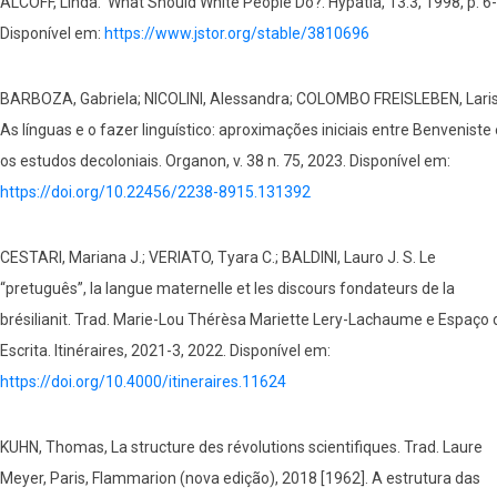
ALCOFF, Linda. What Should White People Do?. Hypatia, 13.3, 1998, p. 6
Disponível em:
https://www.jstor.org/stable/3810696
BARBOZA, Gabriela; NICOLINI, Alessandra; COLOMBO FREISLEBEN, Laris
As línguas e o fazer linguístico: aproximações iniciais entre Benveniste 
os estudos decoloniais. Organon, v. 38 n. 75, 2023. Disponível em:
https://doi.org/10.22456/2238-8915.131392
CESTARI, Mariana J.; VERIATO, Tyara C.; BALDINI, Lauro J. S. Le
“pretuguês”, la langue maternelle et les discours fondateurs de la
brésilianit. Trad. Marie-Lou Thérèsa Mariette Lery-Lachaume e Espaço 
Escrita. Itinéraires, 2021-3, 2022. Disponível em:
https://doi.org/10.4000/itineraires.11624
KUHN, Thomas, La structure des révolutions scientifiques. Trad. Laure
Meyer, Paris, Flammarion (nova edição), 2018 [1962]. A estrutura das