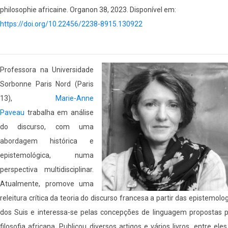
philosophie africaine. Organon 38, 2023. Disponível em:
https://doi.org/10.22456/2238-8915.130922
Professora na Universidade
Sorbonne Paris Nord (Paris
13),
Marie-Anne
Paveau
trabalha em análise
do discurso, com uma
abordagem histórica e
epistemológica, numa
perspectiva multidisciplinar.
Atualmente, promove uma
releitura crítica da teoria do discurso francesa a partir das epistemolo
dos Suis e interessa-se pelas concepções de linguagem propostas p
filosofia africana. Publicou diversos artigos e vários livros, entre ele