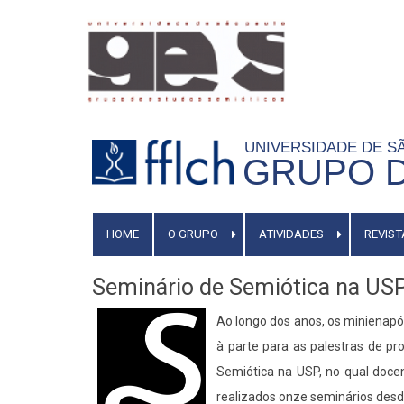
Pular
para
o
conteúdo
principal
UNIVERSIDADE DE 
GRUPO D
MAIN
HOME
O GRUPO
ATIVIDADES
REVIST
MENU
Seminário de Semiótica na US
Ao longo dos anos, os minienapó
à parte para as palestras de pr
Semiótica na USP, no qual docen
realizados onze seminários desd