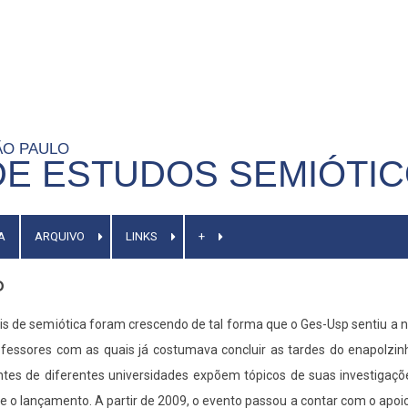
SÃO PAULO
E ESTUDOS SEMIÓTI
A
ARQUIVO
LINKS
+
P
is de semiótica foram crescendo de tal forma que o Ges-Usp sentiu a
ofessores com as quais já costumava concluir as tardes do enapolzinh
tes de diferentes universidades expõem tópicos de suas investigações
e o lançamento. A partir de 2009, o evento passou a contar com o ap