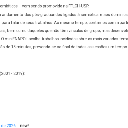
 Semióticos – vem sendo promovido na FFLCH-USP.
m andamento dos pós-graduandos ligados à semiótica e aos domínio
o para falar de seus trabalhos. Ao mesmo tempo, contamos com a part
 país, bem como daqueles que não têm vínculos de grupo, mas desenv
O miniENAPOL acolhe trabalhos incidindo sobre os mais variados tema
o de 15 minutos, prevendo-se ao final de todas as sessões um tempo p
(2001 - 2019):
o de 2026
new!