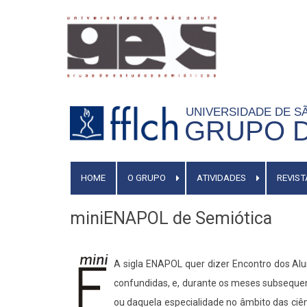
Pular
para
o
conteúdo
principal
UNIVERSIDADE DE 
GRUPO D
MAIN
HOME
O GRUPO
ATIVIDADES
REVIST
MENU
miniENAPOL de Semiótica
A sigla ENAPOL quer dizer Encontro dos Al
confundidas, e, durante os meses subsequent
ou daquela especialidade no âmbito das ci