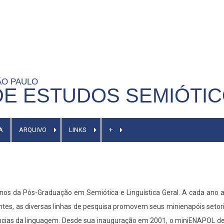
SÃO PAULO
E ESTUDOS SEMIÓTI
A
ARQUIVO
LINKS
+
unos da Pós-Graduação em Semiótica e Linguística Geral. A cada ano
es, as diversas linhas de pesquisa promovem seus minienapóis setoriai
ências da linguagem. Desde sua inauguração em 2001, o miniENAPOL de