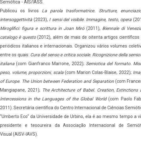
Semiótica - AIS/IASS.
Publicou os livros
La parola trasformatrice. Strutture, enunciazio
intersoggettività
(2023),
I sensi del visibile. Immagine, testo, opera
(201
Miroglifici: figura e scrittura in Joan Miró
(2011),
Biennale di Venezia
catalogo è questo
(2012), além de mais de oitenta artigos científico
periódicos italianos e internacionais. Organizou vários volumes coleti
entre os quais:
Cura del senso e critica sociale. Ricognizione della semio
italiana
(com Gianfranco Marrone, 2022);
Semiotica del formato. Mis
peso, volume, proporzioni, scala
(com Marion Colas-Blaise, 2022);
Ima
of Europe. The Union between Federation and Separation
(com France
Mangiapane, 2021);
The Architecture of Babel. Creation, Extinctions
Intercessions in the Languages of the Global World
(com Paolo Fabb
2011). Secretária científica do Centro Internacional de Ciências Semiót
"Umberto Eco" da Universidade de Urbino, ela é ao mesmo tempo a vi
presidente e tesoureira da Associação Internacional de Semiót
Visual (AISV-IAVS).