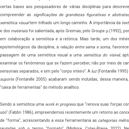
certas bases aos pesquisadores de várias disciplinas para descreve
compreender as
significações de grandezas figurativas e abstrata
semiótica visual
tem trilhado um longo caminho. A importância da
tex
e dos
materiais
foi salientada, após Greimas, pelo Groupe µ (1992), p
em colaboração a semiótica e a retórica. Mais tarde, um dos míni
epistemológicos da disciplina, a
relação entre sema e soma
, favorec
passagem de uma semiótica visual a uma
semiótica do visível
, ap
examinar os fenômenos que se fazem perceber, não por meio de can
sensoriais separados, e sim pelo "corpo inteiro". A
luz
(Fontanille 1995)
suporte
(Fontanille 2005) acabaram sendo incluídas, dessa maneira,
"caixa de ferramentas" do método analítico.
Sendo a semiótica uma
work in progress
que "renova suas forças co
uso" (Fabbri 1986), empreendemos recentemente um retorno ao conce
de "forma", acrescentando a essa ferramentaria as
categorias métri
reunidas sob o termo "formato" (Migliore, Colas-Blaise 2022). Ne